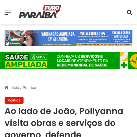
Menu
P
p
Início
/
Política
Política
Ao lado de João, Pollyanna
visita obras e serviços do
governo, defende