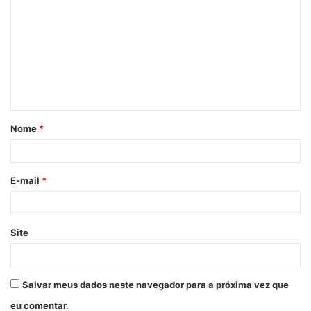
o
m
e
n
t
á
Nome
*
r
i
o
E-mail
*
*
Site
Salvar meus dados neste navegador para a próxima vez que
eu comentar.