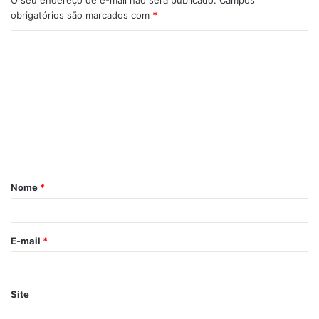
obrigatórios são marcados com
*
C
o
m
e
n
t
á
Nome
*
r
i
o
E-mail
*
*
Site