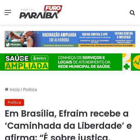
Menu
P
p
Início
/
Política
Política
Em Brasília, Efraim recebe a
‘Caminhada da Liberdade’ e
afirma: “É sobre justiça,