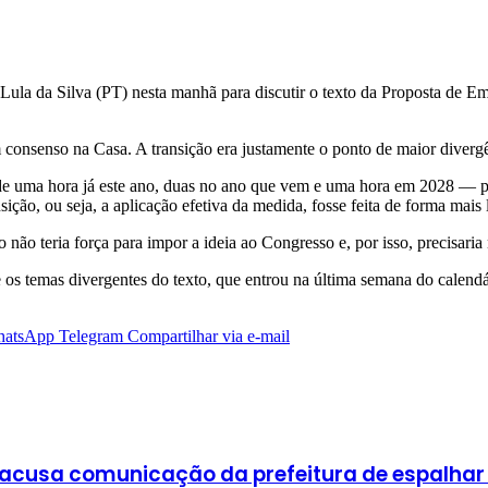
 Lula da Silva (PT) nesta manhã para discutir o texto da Proposta de E
m consenso na Casa. A transição era justamente o ponto de maior diverg
 uma hora já este ano, duas no ano que vem e uma hora em 2028 — pa
ição, ou seja, a aplicação efetiva da medida, fosse feita de forma mais
ão teria força para impor a ideia ao Congresso e, por isso, precisaria 
e os temas divergentes do texto, que entrou na última semana do calend
atsApp
Telegram
Compartilhar via e-mail
cusa comunicação da prefeitura de espalhar fa