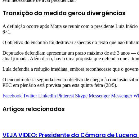
sem necessidade de aval presidencial.
Transição da medida gerou divergências
A definição ocorre após Motta se reunir com o presidente Luiz Inácio
6×1.
O objetivo do encontro foi destravar aspectos do texto que não tinha
Deputados defendiam apresentar um prazo máximo de até 3 anos — de
atual jornada. Além disso, havia uma proposta que defendia que a trans
Lula defendia a redução imediata, embora reconhecesse que o governo n
O encontro desta segunda teve o objetivo de chegar à conclusão sobr
PEC em plenário está prevista para esta quinta-feira (28/5).
Facebook
Twitter
Linkedin
Pinterest
Skype
Messenger
Messenger
Wh
Artigos relacionados
VEJA VIDEO: Presidente da Câmara de Lucena a