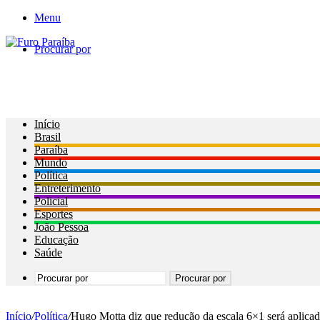
Menu
Procurar por
Início
Brasil
Paraíba
Mundo
Política
Entreterimento
Policial
Esportes
João Pessoa
Educação
Saúde
Procurar por
Início
/
Política
/
Hugo Motta diz que redução da escala 6×1 será aplica