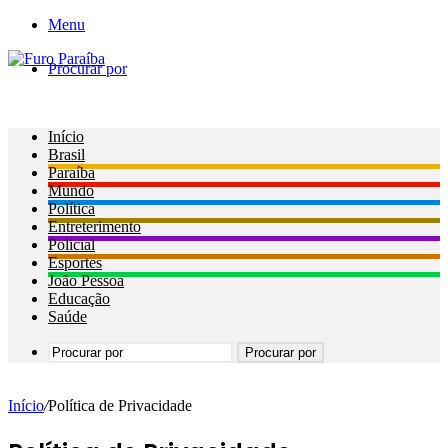
Menu
Procurar por
Início
Brasil
Paraíba
Mundo
Política
Entreterimento
Policial
Esportes
João Pessoa
Educação
Saúde
Procurar por
Início
/
Política de Privacidade