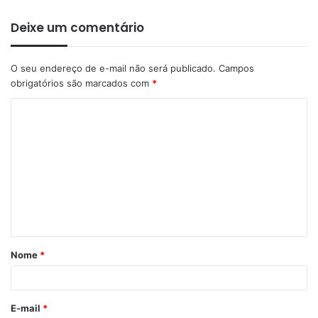
Deixe um comentário
O seu endereço de e-mail não será publicado.
Campos
obrigatórios são marcados com
*
C
o
m
e
n
t
á
Nome
*
r
i
o
E-mail
*