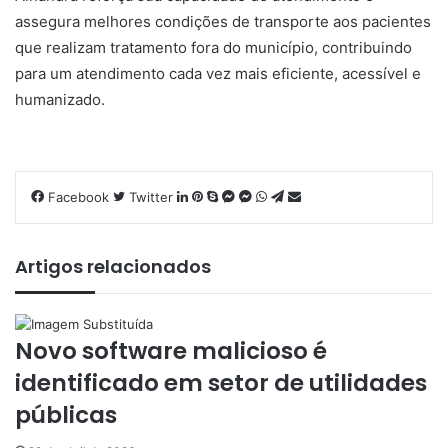
assegura melhores condições de transporte aos pacientes
que realizam tratamento fora do município, contribuindo
para um atendimento cada vez mais eficiente, acessível e
humanizado.
Facebook
Twitter
L
P
S
M
M
W
T
C
i
i
k
e
e
h
e
o
n
n
y
s
s
a
l
m
k
t
p
s
s
t
e
p
Artigos relacionados
e
e
e
e
e
s
g
a
d
r
n
n
A
r
r
i
e
g
g
p
a
t
Novo software malicioso é
n
s
e
e
p
m
i
t
r
r
l
identificado em setor de utilidades
h
públicas
a
r