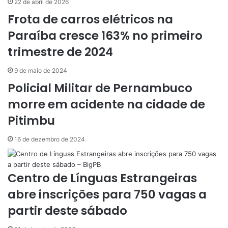
v
22 de abril de 2026
i
Frota de carros elétricos na
a
Paraíba cresce 163% no primeiro
e
-
trimestre de 2024
m
a
9 de maio de 2024
i
Policial Militar de Pernambuco
l
morre em acidente na cidade de
Pitimbu
16 de dezembro de 2024
Centro de Línguas Estrangeiras
abre inscrições para 750 vagas a
partir deste sábado