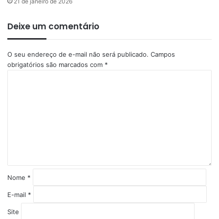
21 de janeiro de 2026
Deixe um comentário
O seu endereço de e-mail não será publicado.
Campos
obrigatórios são marcados com
*
C
o
m
e
n
t
á
r
i
o
*
Nome
*
E-mail
*
Site