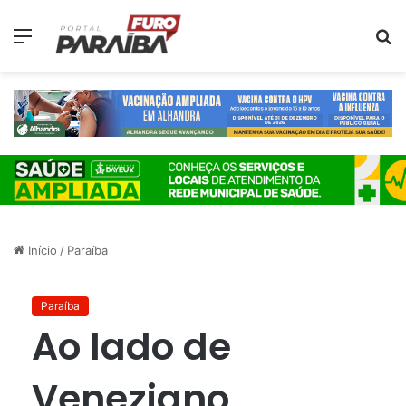
Menu
P
p
Início
/
Paraíba
Paraíba
Ao lado de
Veneziano,