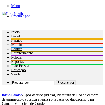
Menu
Procurar por
Início
Brasil
Paraíba
Mundo
Política
Entreterimento
Policial
Esportes
João Pessoa
Educação
Saúde
Procurar por
Início
/
Paraíba
/
Após decisão judicial, Prefeitura de Conde cumpre
determinação da Justiça e realiza o repasse do duodécimo para
Câmara Municipal de Conde