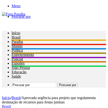
Menu
Procurar por
Início
Brasil
Paraíba
Mundo
Política
Entreterimento
Policial
Esportes
João Pessoa
Educação
Saúde
Procurar por
Início
/
Brasil
/
Aprovada urgência para projeto que regulamenta
destinação de recursos para festas juninas
Brasil