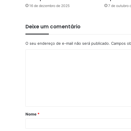
16 de dezembro de 2025
7 de outubro 
Deixe um comentário
O seu endereço de e-mail não será publicado.
Campos ob
C
o
m
e
n
t
á
Nome
*
r
i