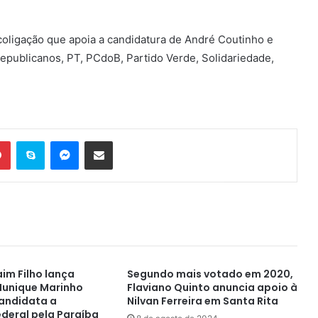
oligação que apoia a candidatura de André Coutinho e
epublicanos, PT, PCdoB, Partido Verde, Solidariedade,
Pinterest
Skype
Messenger
Compartilhar via e-mail
im Filho lança
Segundo mais votado em 2020,
Munique Marinho
Flaviano Quinto anuncia apoio à
andidata a
Nilvan Ferreira em Santa Rita
deral pela Paraíba