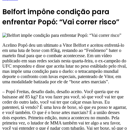
Belfort impône condição para
enfrentar Popó: “Vai correr risco”
Acelino Popó deu um ultimato a Vitor Belfort e aceitou enfrentá-lo
em uma luta de boxe com 85kg, restando ao “Fenômeno” bater o
martelo final para que o combate acontecesse. Em um vídeo
publicado em suas redes sociais nesta quarta-feira, o ex-campeão do
UFC respondeu e disse que aceita lutar no peso estáblado pelo rival,
mas impõe uma condição para o duelo: o tetracampeão mundial
deporte o confronto com luvas especiais, patenteado de Vitor, em
uma modalidade batizada por ele de “boxe artes marciais”.
– Popó Freitas, desafio dado, desafio aceito. Você queria que eu
baixasse até 85 kg? Eu vou fazer pra você, só que você vai ter que
ceder do outro lado, você vai ter que calçar essas luvas. Eu
patenteei, tá vendo? É uma luva de boxe, só que eu posso te agarrar,
e você também. O que é o boxe artes marciais? É a união desses
dois esportes. Primeira edição, nunca aconteceu no mundo. Pela
primeira vez, o lutador de MMA também vai ter algo a seu favor,
você vai entender o que é nadar com tubarão. Vai ser boxe, só que o