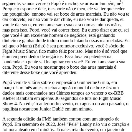
seguiente, vamos ver se o Popó é macho, se arriscar também, né?
Porque o esporte é dele, o esporte não é meu, ele vai ter que ceder
um pouquinho, ennono vai ser boxe de artes marciais. Eu não vou te
dar cotovelo, eu não vou te dar chute, eu não vou te dar queda, eu
vou te dar soco, eu vou amassar a sua cara com as minhas mãos,
mas para isso, Popó, você vai correr risco. Eu quero dizer que eu sei
que você é um excelente homem de negócios, está ganhando
dinheiro e ganhando de todo o mundo lutando essas marmeladas. Eu
sei que o Mamá (Brito) é seu promotor exclusivo, você é sócio do
Fight Music Show, fico muito feliz por isso. Mas não é só você que
é um empreendedor de negócios. Essa luva eu ​​patenteei na
pandemia e a gente vai inaugurar com você. Eu vou amassar a sua
cara, Popó. Eu vou te mostrar que o boxe das artes marciais é
diferente desse boxe que você aprendeu.
Popó vem de vitória sobre o empresário Guilherme Grillo, em
março. Um mês antes, o tetracampeão mundial de boxe fez um
duelos mais comentados nos últimos tempos ao vencer o ex-BBB
Kleber Bambam em apenas 36 segundos de luta no Fight Music
Show 4. Na edição anterior do evento, em agosto do ano passado, o
pugilista nocauteou Junior Dublê em um minuto.
A segunda edição da FMS também contou com um atropelo de
Popó. Em setembro de 2022, José “Pelé” Landy não viu o coração e
foi nocauteado em 1min25s. Já na estreia do evento, em janeiro de