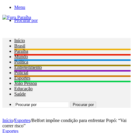
Menu
Procurar por
Início
Brasil
Paraíba
Mundo
Política
Entreterimento
Policial
Esportes
João Pessoa
Educação
Saúde
Procurar por
Início
/
Esportes
/
Belfort impône condição para enfrentar Popó: “Vai
correr risco”
Esportes