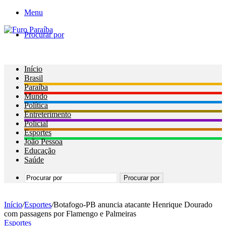
Menu
Procurar por
Início
Brasil
Paraíba
Mundo
Política
Entreterimento
Policial
Esportes
João Pessoa
Educação
Saúde
Procurar por
Início
/
Esportes
/
Botafogo-PB anuncia atacante Henrique Dourado
com passagens por Flamengo e Palmeiras
Esportes