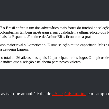
 o Brasil enfrenta um dos adversários mais fortes do futebol de seleçõ
s colombianas também mostraram a sua qualidade na última edição dos J
iais da Espanha. Já o time de Arthur Elias ficou com a prata.
osso maior rival sul-americano. É uma seleção muito capacitada. Mas e
 a zagueira Lauren.
o total de 26 atletas, das quais 12 participaram dos Jogos Olímpicos d
e indica que a seleção está aberta para novos valores.
avisar que amanhã é dia de
#SeleçãoFeminina
em campo no