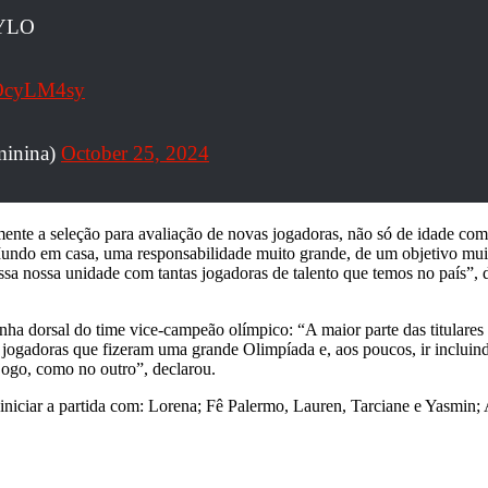
FoYLO
6OcyLM4sy
minina)
October 25, 2024
ente a seleção para avaliação de novas jogadoras, não só de idade c
ndo em casa, uma responsabilidade muito grande, de um objetivo muit
essa nossa unidade com tantas jogadoras de talento que temos no país”, d
inha dorsal do time vice-campeão olímpico: “A maior parte das titular
ogadoras que fizeram uma grande Olimpíada e, aos poucos, ir incluindo
 jogo, como no outro”, declarou.
iniciar a partida com: Lorena; Fê Palermo, Lauren, Tarciane e Yasmin; 