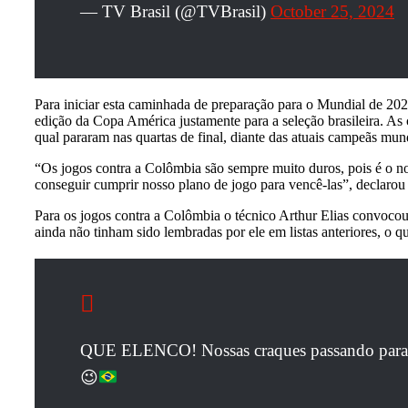
— TV Brasil (@TVBrasil)
October 25, 2024
Para iniciar esta caminhada de preparação para o Mundial de 2027
edição da Copa América justamente para a seleção brasileira. A
qual pararam nas quartas de final, diante das atuais campeãs mund
“Os jogos contra a Colômbia são sempre muito duros, pois é o n
conseguir cumprir nosso plano de jogo para vencê-las”, declarou
Para os jogos contra a Colômbia o técnico Arthur Elias convocou 
ainda não tinham sido lembradas por ele em listas anteriores, o qu
QUE ELENCO! Nossas craques passando para 
😉