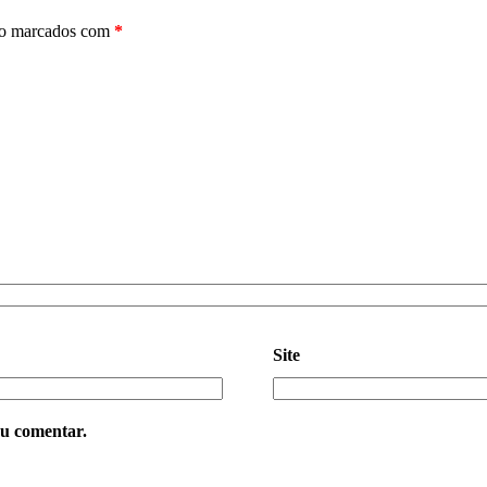
ão marcados com
*
Site
eu comentar.