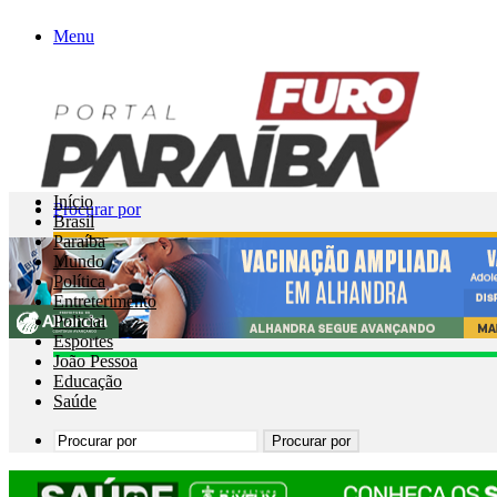
Menu
Início
Procurar por
Brasil
Paraíba
Mundo
Política
Entreterimento
Policial
Esportes
João Pessoa
Educação
Saúde
Procurar por