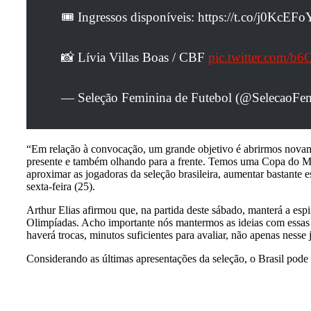
🎟️ Ingressos disponíveis: https://t.co/j0KcE
📸 Lívia Villas Boas / CBF
pic.twitter.com/b
— Seleção Feminina de Futebol (@SelecaoFe
“Em relação à convocação, um grande objetivo é abrirmos novam
presente e também olhando para a frente. Temos uma Copa do Mu
aproximar as jogadoras da seleção brasileira, aumentar bastante 
sexta-feira (25).
Arthur Elias afirmou que, na partida deste sábado, manterá a esp
Olimpíadas. Acho importante nós mantermos as ideias com essas j
haverá trocas, minutos suficientes para avaliar, não apenas nesse
Considerando as últimas apresentações da seleção, o Brasil pode 