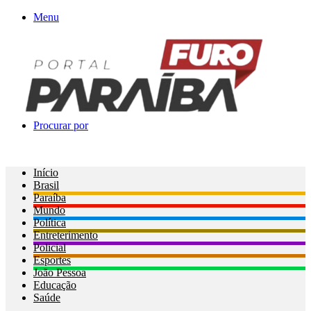
Menu
Procurar por
Início
Brasil
Paraíba
Mundo
Política
Entreterimento
Policial
Esportes
João Pessoa
Educação
Saúde