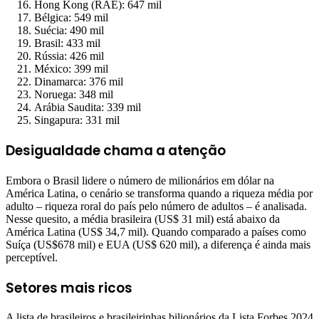
Hong Kong (RAE): 647 mil
Bélgica: 549 mil
Suécia: 490 mil
Brasil: 433 mil
Rússia: 426 mil
México: 399 mil
Dinamarca: 376 mil
Noruega: 348 mil
Arábia Saudita: 339 mil
Singapura: 331 mil
Desigualdade chama a atenção
Embora o Brasil lidere o número de milionários em dólar na
América Latina, o cenário se transforma quando a riqueza média por
adulto – riqueza roral do país pelo número de adultos – é analisada.
Nesse quesito, a média brasileira (US$ 31 mil) está abaixo da
América Latina (US$ 34,7 mil). Quando comparado a países como
Suíça (US$678 mil) e EUA (US$ 620 mil), a diferença é ainda mais
perceptível.
Setores mais ricos
A lista de brasileiros e brasileirinhas bilionários da Lista Forbes 2024