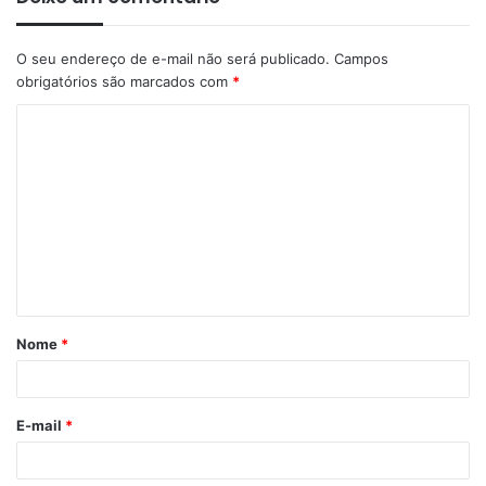
O seu endereço de e-mail não será publicado.
Campos
obrigatórios são marcados com
*
C
o
m
e
n
t
á
Nome
*
r
i
o
E-mail
*
*