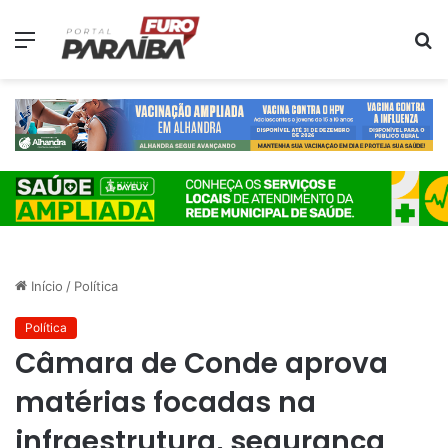
Menu
P
p
Início
/
Política
Política
Câmara de Conde aprova
matérias focadas na
infraestrutura, segurança