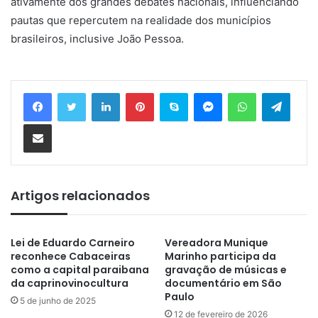
ativamente dos grandes debates nacionais, influenciando
pautas que repercutem na realidade dos municípios
brasileiros, inclusive João Pessoa.
Linkedin
Pinterest
Skype
Messenger
WhatsApp
Telegram
Compartilhar via e-mail
Artigos relacionados
Lei de Eduardo Carneiro
Vereadora Munique
reconhece Cabaceiras
Marinho participa da
como a capital paraibana
gravação de músicas e
da caprinovinocultura
documentário em São
Paulo
5 de junho de 2025
12 de fevereiro de 2026