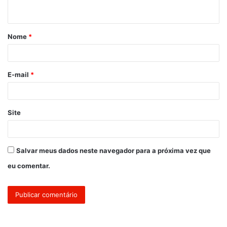
t
á
Nome
*
r
i
o
E-mail
*
*
Site
Salvar meus dados neste navegador para a próxima vez que
eu comentar.