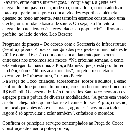
Navarro, entre outras intervenções. “Porque aqui, a gente está
chegando com pavimentação de rua, com a feira, o mercado livre
logo aqui perto, uma praça com atividades esportivas, além da
questão do meio ambiente. Mas também estamos construindo uma
creche, uma unidade básica de saúde. Ou seja, é a Prefeitura
chegando para atender às necessidades da população”, afirmou o
prefeito, ao lado do vice, Leo Bezerra.
Programa de praças – De acordo com a Secretaria de Infraestrutura
(Seinfra), já são 14 praças inauguradas pela gestão municipal desde
2021 e outras 16 estão com obras em andamento para serem
entregues nos próximos seis meses. “Na próxima semana, a gente
está entregando mais uma, a Praça Marinês, que já está prontinha
também, só nos últimos acabamentos”, projetou o secretário
executivo de Infraestrutura, Luciano Pereira.
Na Praça do Coco, crianças, adolescentes, idosos e adultos já estão
usufruindo do equipamento público, construído com investimento de
R$ 640 mil. O aposentado João Gomes dos Santos comemorou os
espaços para a prática de diversas modalidades. “A gente está vendo
as obras chegando aqui no bairro e ficamos felizes. A praça mesmo,
um local que antes não existia nada, agora está servindo a todos.
Agora é só aproveitar e zelar também”, enfatizou o morador.
Confiram os principais serviços contemplados na Praça do Coco:
Construção de quadra poliesportiva;