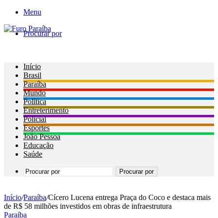
Menu
Procurar por
Início
Brasil
Paraíba
Mundo
Política
Entreterimento
Policial
Esportes
João Pessoa
Educação
Saúde
Procurar por
Início
/
Paraíba
/
Cícero Lucena entrega Praça do Coco e destaca mais
de R$ 58 milhões investidos em obras de infraestrutura
Paraíba