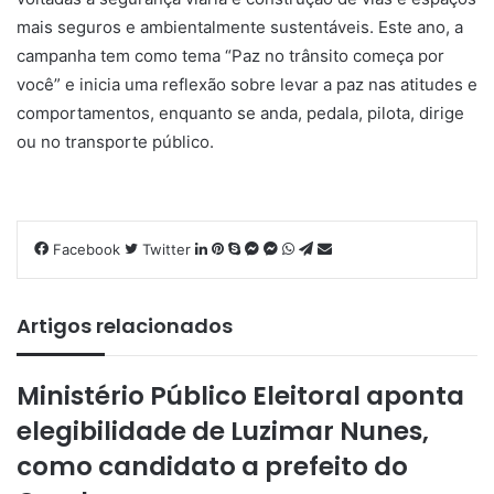
mais seguros e ambientalmente sustentáveis. Este ano, a
campanha tem como tema “Paz no trânsito começa por
você” e inicia uma reflexão sobre levar a paz nas atitudes e
comportamentos, enquanto se anda, pedala, pilota, dirige
ou no transporte público.
Facebook
Twitter
L
P
S
M
M
W
T
C
i
i
k
e
e
h
e
o
n
n
y
s
s
a
l
m
k
t
p
s
s
t
e
p
Artigos relacionados
e
e
e
e
e
s
g
a
d
r
n
n
A
r
r
Ministério Público Eleitoral aponta
i
e
g
g
p
a
t
n
s
e
e
p
m
i
elegibilidade de Luzimar Nunes,
t
r
r
l
como candidato a prefeito do
h
a