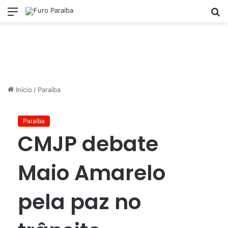
Menu
P
p
Início
/
Paraíba
Paraíba
CMJP debate
Maio Amarelo
pela paz no