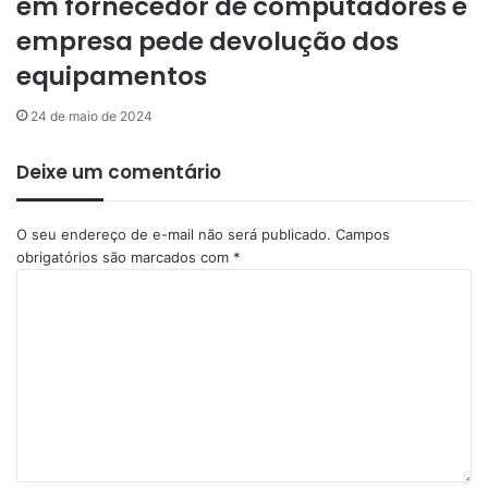
em fornecedor de computadores e
empresa pede devolução dos
equipamentos
24 de maio de 2024
Deixe um comentário
O seu endereço de e-mail não será publicado.
Campos
obrigatórios são marcados com
*
C
o
m
e
n
t
á
r
i
o