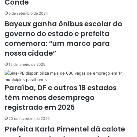
Conde
r
v
5 de setembro de 2024
i
Bayeux ganha ônibus escolar do
a
e
governo do estado e prefeita
-
comemora: “um marco para
m
a
nossa cidade”
i
l
15 de janeiro de 2025
Paraíba, DF e outros 18 estados
têm menos desemprego
registrado em 2025
20 de fevereiro de 2026
Prefeita Karla Pimentel dá calote