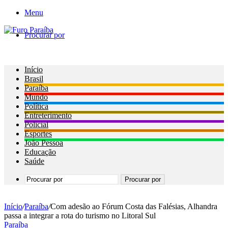
Menu
Procurar por
Início
Brasil
Paraíba
Mundo
Política
Entreterimento
Policial
Esportes
João Pessoa
Educação
Saúde
Procurar por
Início
/
Paraíba
/
Com adesão ao Fórum Costa das Falésias, Alhandra
passa a integrar a rota do turismo no Litoral Sul
Paraíba