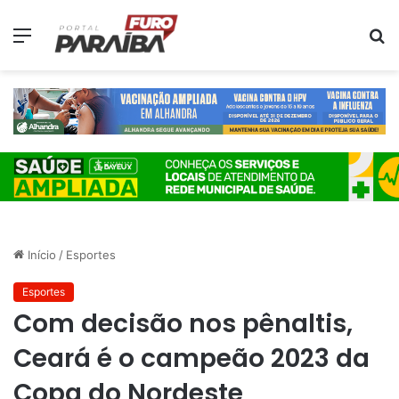
Menu
P
p
Início
/
Esportes
Esportes
Com decisão nos pênaltis,
Ceará é o campeão 2023 da
Copa do Nordeste