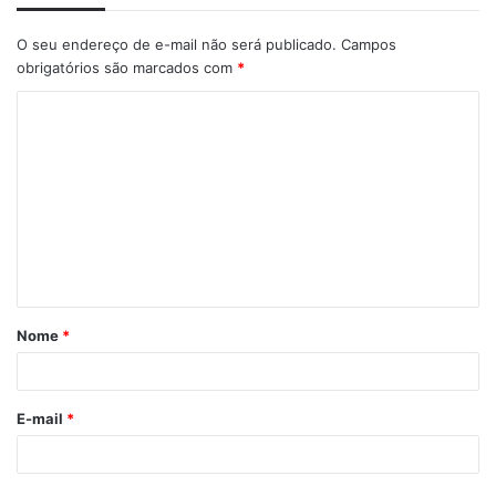
O seu endereço de e-mail não será publicado.
Campos
obrigatórios são marcados com
*
C
o
m
e
n
t
á
Nome
*
r
i
o
E-mail
*
*