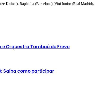
er United)
, Raphinha (Barcelona), Vini Junior (Real Madrid),
ca e Orquestra Tambaú de Frevo
; Saiba como participar