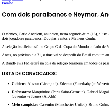
Paraíba
Com dois paraibanos e Neymar, Anc
O técnico,
Carlo Ancelotti,
anunciou, nesta segunda-feira (18), a list
dois jogadores paraibanos:
Douglas Santos
e
Matheus Cunha
.
A seleção brasileira está no Grupo C da Copa do Mundo ao lado de Mar
Antes, no próximo dia 31, o time vai se despedir do Brasil com um am
A BandNews FM estará na cola da seleção brasileira em todos os pass
LISTA DE CONVOCADOS:
Goleiros:
Alisson (Liverpool), Ederson (Fenerbahçe) e Wever
Defensores:
Marquinhos (Paris Saint-Germain), Gabriel Maga
(Juventus) e Ibañez (Al Ahli)
Meio-campistas:
Casemiro (Manchester United), Bruno Guimar