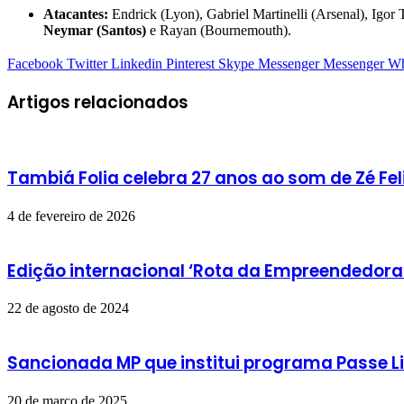
Atacantes:
Endrick (Lyon), Gabriel Martinelli (Arsenal), Igor
Neymar (Santos)
e Rayan (Bournemouth).
Facebook
Twitter
Linkedin
Pinterest
Skype
Messenger
Messenger
Wh
Artigos relacionados
Tambiá Folia celebra 27 anos ao som de Zé F
4 de fevereiro de 2026
Edição internacional ‘Rota da Empreendedora’
22 de agosto de 2024
Sancionada MP que institui programa Passe Li
20 de março de 2025