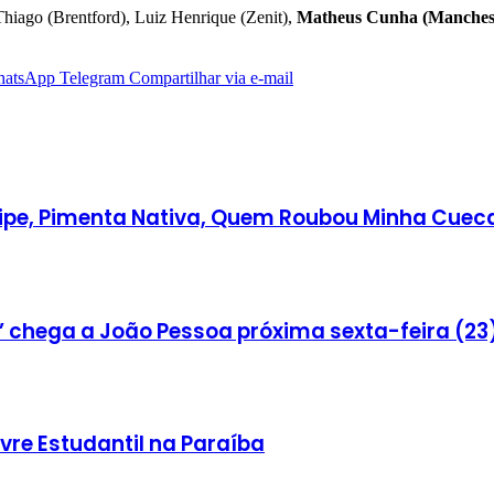
 Thiago (Brentford), Luiz Henrique (Zenit),
Matheus Cunha (Manchest
atsApp
Telegram
Compartilhar via e-mail
elipe, Pimenta Nativa, Quem Roubou Minha Cue
 chega a João Pessoa próxima sexta-feira (23)
vre Estudantil na Paraíba