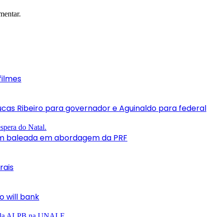
mentar.
filmes
ucas Ribeiro para governador e Aguinaldo para federal
jovem baleada em abordagem da PRF
rais
 will bank