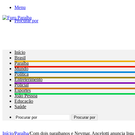
Menu
Procurar por
Início
Brasil
Paraíba
Mundo
Política
Entreterimento
Policial
Esportes
João Pessoa
Educação
Saúde
Procurar por
Início
/
Paraíba
/
Com dois paraibanos e Neymar, Ancelotti anuncia lis