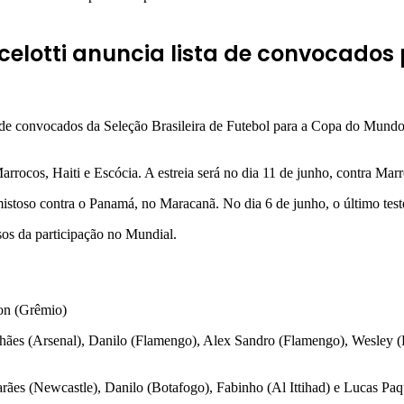
elotti anuncia lista de convocado
a de convocados da
Seleção Brasileira de Futebol
para a Copa do Mundo 
rocos, Haiti e Escócia. A estreia será no dia 11 de junho, contra Mar
istoso contra o Panamá, no Maracanã. No dia 6 de junho, o último teste 
os da participação no Mundial.
ton (Grêmio)
lhães (Arsenal), Danilo (Flamengo), Alex Sandro (Flamengo), Wesley
ães (Newcastle), Danilo (Botafogo), Fabinho (Al Ittihad) e Lucas Pa