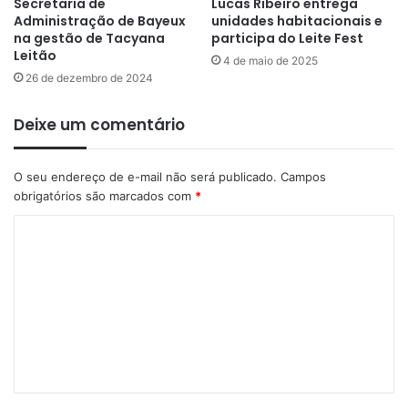
Secretaria de
Lucas Ribeiro entrega
Administração de Bayeux
unidades habitacionais e
na gestão de Tacyana
participa do Leite Fest
Leitão
4 de maio de 2025
26 de dezembro de 2024
Deixe um comentário
O seu endereço de e-mail não será publicado.
Campos
obrigatórios são marcados com
*
C
o
m
e
n
t
á