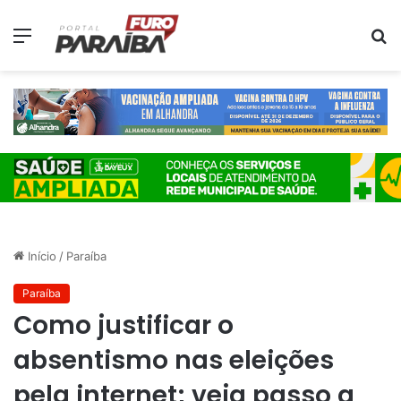
Menu
P
p
Início
/
Paraíba
Paraíba
Como justificar o
absentismo nas eleições
pela internet; veja passo a