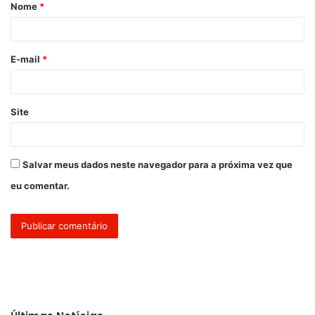
Nome
*
r
i
o
E-mail
*
*
Site
Salvar meus dados neste navegador para a próxima vez que
eu comentar.