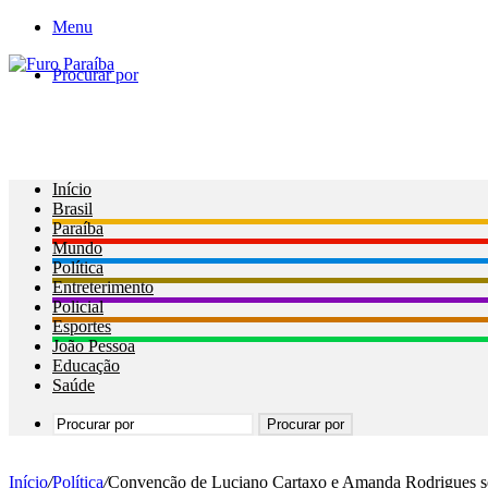
Menu
Procurar por
Início
Brasil
Paraíba
Mundo
Política
Entreterimento
Policial
Esportes
João Pessoa
Educação
Saúde
Procurar por
Início
/
Política
/
Convenção de Luciano Cartaxo e Amanda Rodrigues se