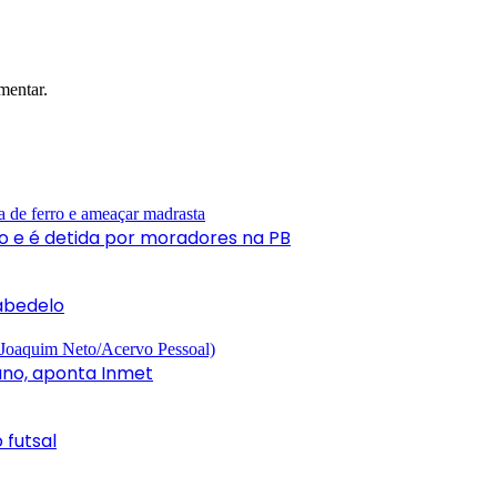
mentar.
to e é detida por moradores na PB
Cabedelo
bano, aponta Inmet
 futsal