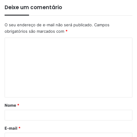
Deixe um comentário
O seu endereço de e-mail não será publicado.
Campos
obrigatórios são marcados com
*
C
o
m
e
n
t
á
Nome
*
r
i
o
E-mail
*
*