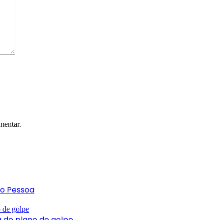
mentar.
ão Pessoa
 de plano de golpe