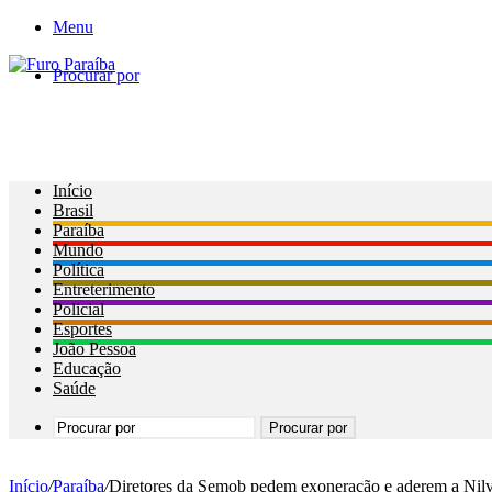
Menu
Procurar por
Início
Brasil
Paraíba
Mundo
Política
Entreterimento
Policial
Esportes
João Pessoa
Educação
Saúde
Procurar por
Início
/
Paraíba
/
Diretores da Semob pedem exoneração e aderem a Nilva