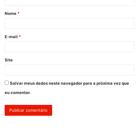
á
Nome
*
r
i
o
E-mail
*
*
Site
Salvar meus dados neste navegador para a próxima vez que
eu comentar.