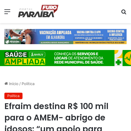
Menu
P
p
Início
/
Política
Política
Efraim destina R$ 100 mil
para o AMEM- abrigo de
idosos: “um apoio para