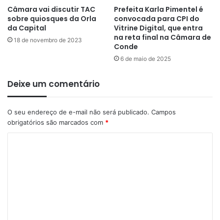
Câmara vai discutir TAC
Prefeita Karla Pimentel é
sobre quiosques da Orla
convocada para CPI do
da Capital
Vitrine Digital, que entra
na reta final na Câmara de
18 de novembro de 2023
Conde
6 de maio de 2025
Deixe um comentário
O seu endereço de e-mail não será publicado.
Campos
obrigatórios são marcados com
*
C
o
m
e
n
t