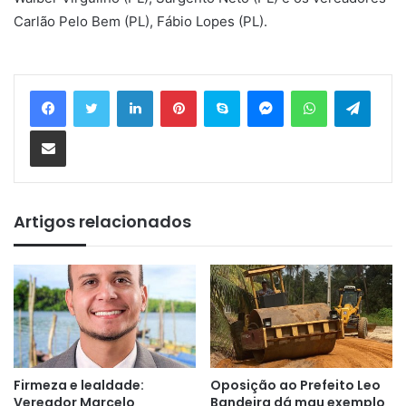
Carlão Pelo Bem (PL), Fábio Lopes (PL).
Linkedin
Pinterest
Skype
Messenger
WhatsApp
Telegram
Compartilhar via e-mail
Artigos relacionados
Firmeza e lealdade:
Oposição ao Prefeito Leo
Vereador Marcelo
Bandeira dá mau exemplo