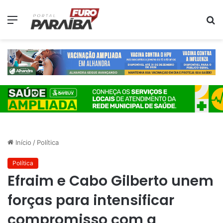
Menu
P
p
Início
/
Política
Política
Efraim e Cabo Gilberto unem
forças para intensificar
compromisso com a