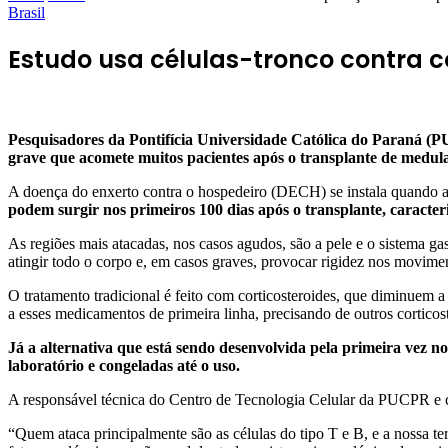
Brasil
Estudo usa células-tronco contra 
Pesquisadores da Pontifícia Universidade Católica do Paraná 
grave que acomete muitos pacientes após o transplante de medula
A doença do enxerto contra o hospedeiro (DECH) se instala quando as
podem surgir nos primeiros 100 dias após o transplante, caracte
As regiões mais atacadas, nos casos agudos, são a pele e o sistema g
atingir todo o corpo e, em casos graves, provocar rigidez nos moviment
O tratamento tradicional é feito com corticosteroides, que diminuem a
a esses medicamentos de primeira linha, precisando de outros cortico
Já a alternativa que está sendo desenvolvida pela primeira vez n
laboratório e congeladas até o uso.
A responsável técnica do Centro de Tecnologia Celular da PUCPR e c
“Quem ataca principalmente são as células do tipo T e B, e a nossa ter