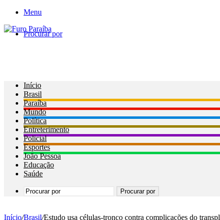
Menu
Procurar por
Início
Brasil
Paraíba
Mundo
Política
Entreterimento
Policial
Esportes
João Pessoa
Educação
Saúde
Procurar por
Início
/
Brasil
/
Estudo usa células-tronco contra complicações do transp