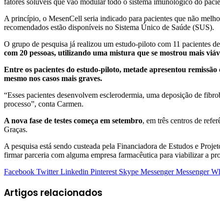
fatores solúveis que vão modular todo o sistema imunológico do paci
A princípio, o MesenCell seria indicado para pacientes que não melh
recomendados estão disponíveis no Sistema Único de Saúde (SUS).
O grupo de pesquisa já realizou um estudo-piloto com 11 pacientes d
com 20 pessoas, utilizando uma mistura que se mostrou mais viáv
Entre os pacientes do estudo-piloto, metade apresentou remissã
mesmo nos casos mais graves.
“Esses pacientes desenvolvem esclerodermia, uma deposição de fibroba
processo”, conta Carmen.
A nova fase de testes começa em setembro
, em três centros de ref
Graças.
A pesquisa está sendo custeada pela Financiadora de Estudos e Proje
firmar parceria com alguma empresa farmacêutica para viabilizar a p
Facebook
Twitter
Linkedin
Pinterest
Skype
Messenger
Messenger
Wh
Artigos relacionados