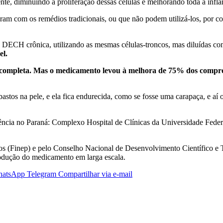
ente, diminuindo a proliferação dessas células e melhorando toda a inf
oram com os remédios tradicionais, ou que não podem utilizá-los, por c
e DECH crônica, utilizando as mesmas células-troncos, mas diluídas co
el.
o completa. Mas o medicamento levou à melhora de 75% dos compro
stos na pele, e ela fica endurecida, como se fosse uma carapaça, e aí 
erência no Paraná: Complexo Hospital de Clínicas da Universidade Fede
tos (Finep) e pelo Conselho Nacional de Desenvolvimento Científico e
rodução do medicamento em larga escala.
atsApp
Telegram
Compartilhar via e-mail