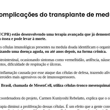
complicações do transplante de med
(PUCPR) estão desenvolvendo uma terapia avançada que já demons
 óssea e pode levar à morte.
 células imunológicas presentes na medula doada identificam o organi
rizando uma doença aguda, ou até anos depois, na forma crônica.
astrointestinal, ocasionando sintomas como vermelhidão, ardência, náu
os, dificuldade de respiração e úlceras.
 inflamação causada por esse ataque das células de defesa, trazendo alí
steroides mais agressivos ou de imunosupressores.
o Brasil, chamada de MesenCell, utiliza células-tronco mesenquima
oordenadora do projeto, Carmen Kuniyoshi Rebelatto, explica que o ob
apia diminui a proliferação dessas células. É um efeito que a gente cons