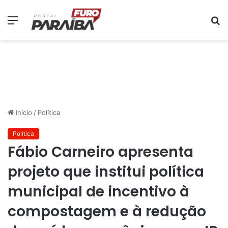
Menu
P
p
Início
/
Política
Política
Fábio Carneiro apresenta
projeto que institui política
municipal de incentivo à
compostagem e à redução