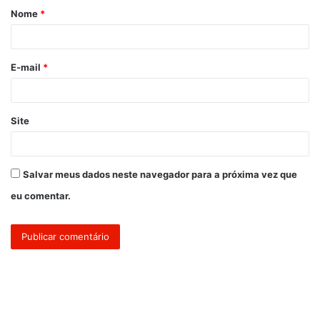
Nome
*
r
i
o
E-mail
*
*
Site
Salvar meus dados neste navegador para a próxima vez que
eu comentar.