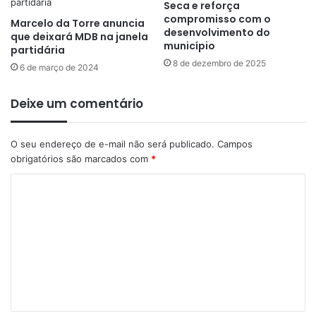
Seca e reforça
compromisso com o
Marcelo da Torre anuncia
desenvolvimento do
que deixará MDB na janela
município
partidária
8 de dezembro de 2025
6 de março de 2024
Deixe um comentário
O seu endereço de e-mail não será publicado.
Campos
obrigatórios são marcados com
*
C
o
m
e
n
t
á