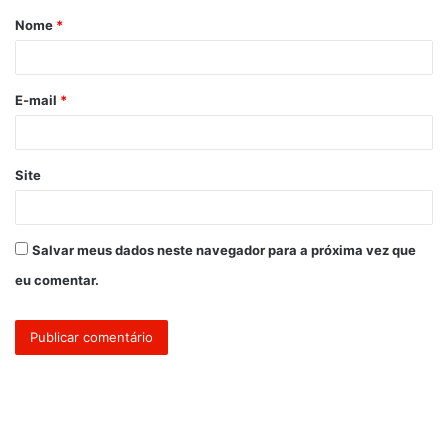
Nome
*
r
i
o
E-mail
*
*
Site
Salvar meus dados neste navegador para a próxima vez que
eu comentar.