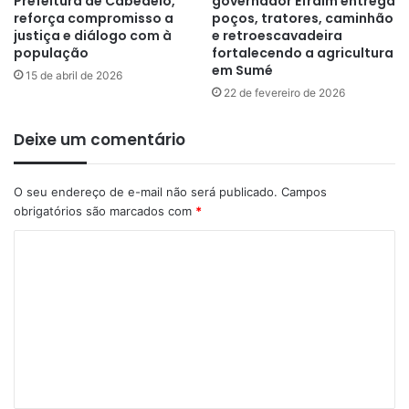
Prefeitura de Cabedelo,
governador Efraim entrega
reforça compromisso a
poços, tratores, caminhão
justiça e diálogo com à
e retroescavadeira
população
fortalecendo a agricultura
em Sumé
15 de abril de 2026
22 de fevereiro de 2026
Deixe um comentário
O seu endereço de e-mail não será publicado.
Campos
obrigatórios são marcados com
*
C
o
m
e
n
t
á