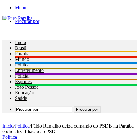
Menu
Procurar por
Início
Brasil
Paraíba
Mundo
Política
Entreterimento
Policial
Esportes
João Pessoa
Educação
Saúde
Procurar por
Início
/
Política
/
Fábio Ramalho deixa comando do PSDB na Paraíba
e oficializa filiação ao PSD
Política