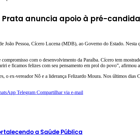
 Prata anuncia apoio à pré-candida
 de João Pessoa, Cícero Lucena (MDB), ao Governo do Estado. Nesta qui
 e compromisso com o desenvolvimento da Paraíba. Cícero tem mostrad
ariri e ficamos felizes com seu pensamento em prol do povo”, afirmou 
s, o ex-vereador Nô e a liderança Felizardo Moura. Nos últimos dias
atsApp
Telegram
Compartilhar via e-mail
Fortalecendo a Saúde Pública