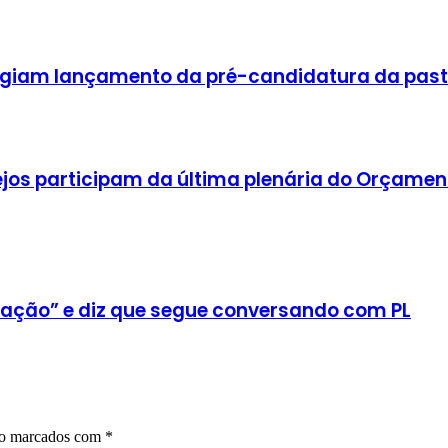
estigiam lançamento da pré-candidatura da pa
arejos participam da última plenária do Orçam
lhação” e diz que segue conversando com PL
ão marcados com
*