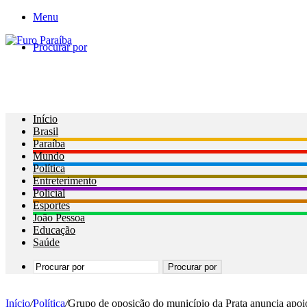
Menu
Procurar por
Início
Brasil
Paraíba
Mundo
Política
Entreterimento
Policial
Esportes
João Pessoa
Educação
Saúde
Procurar por
Início
/
Política
/
Grupo de oposição do município da Prata anuncia apoi