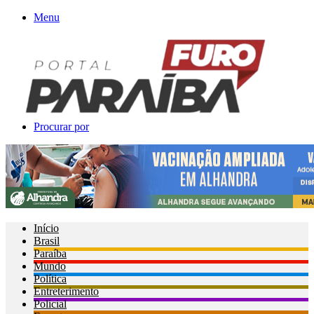
Menu
Procurar por
Início
Brasil
Paraíba
Mundo
Política
Entreterimento
Policial