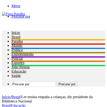
Menu
Procurar por
Início
Brasil
Paraíba
Mundo
Política
Entreterimento
Policial
Esportes
João Pessoa
Educação
Saúde
Procurar por
Início
/
Brasil
/
Ler ensina empatia a crianças, diz presidente da
Biblioteca Nacional
Brasil
Educação