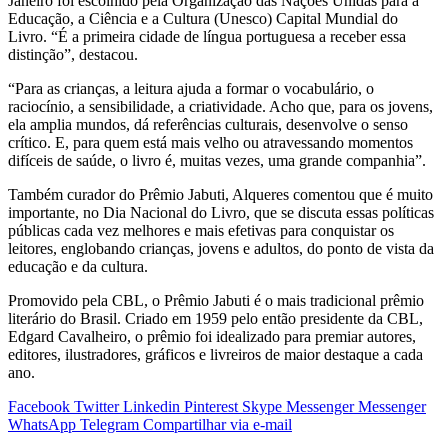
Janeiro foi escolhido pela Organização das Nações Unidas para a
Educação, a Ciência e a Cultura (Unesco) Capital Mundial do
Livro. “É a primeira cidade de língua portuguesa a receber essa
distinção”, destacou.
“Para as crianças, a leitura ajuda a formar o vocabulário, o
raciocínio, a sensibilidade, a criatividade. Acho que, para os jovens,
ela amplia mundos, dá referências culturais, desenvolve o senso
crítico. E, para quem está mais velho ou atravessando momentos
difíceis de saúde, o livro é, muitas vezes, uma grande companhia”.
Também curador do Prêmio Jabuti, Alqueres comentou que é muito
importante, no Dia Nacional do Livro, que se discuta essas políticas
públicas cada vez melhores e mais efetivas para conquistar os
leitores, englobando crianças, jovens e adultos, do ponto de vista da
educação e da cultura.
Promovido pela CBL, o Prêmio Jabuti é o mais tradicional prêmio
literário do Brasil. Criado em 1959 pelo então presidente da CBL,
Edgard Cavalheiro, o prêmio foi idealizado para premiar autores,
editores, ilustradores, gráficos e livreiros de maior destaque a cada
ano.
Facebook
Twitter
Linkedin
Pinterest
Skype
Messenger
Messenger
WhatsApp
Telegram
Compartilhar via e-mail