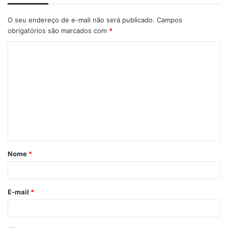
O seu endereço de e-mail não será publicado.
Campos
obrigatórios são marcados com
*
C
o
m
e
n
t
á
Nome
*
r
i
o
E-mail
*
*