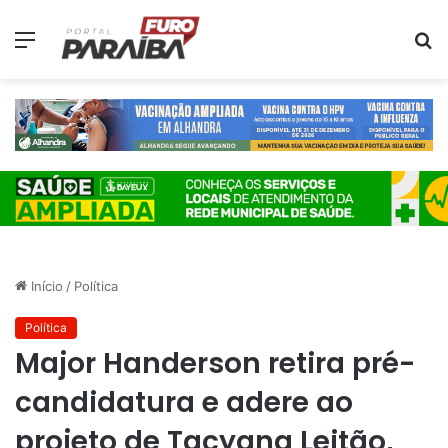
Menu
P
p
Início
/
Política
Política
Major Handerson retira pré-
candidatura e adere ao
projeto de Tacyana Leitão,