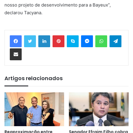
nosso projeto de desenvolvimento para a Bayeux”,
declarou Tacyana.
Linkedin
Pinterest
Skype
Messenger
WhatsApp
Telegram
Compartilhar via e-mail
Artigos relacionados
Reaproximação entre
Senador Efraim Filho cobra