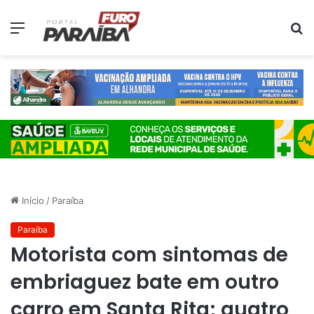
Menu
P
p
Início
/
Paraíba
Paraíba
Motorista com sintomas de
embriaguez bate em outro
carro em Santa Rita; quatro