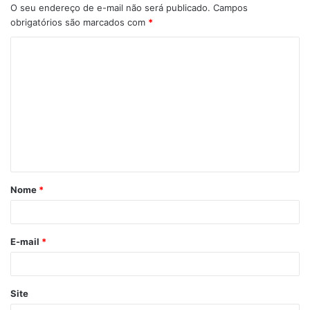
O seu endereço de e-mail não será publicado.
Campos
obrigatórios são marcados com
*
C
o
m
e
n
t
á
Nome
*
r
i
o
E-mail
*
*
Site