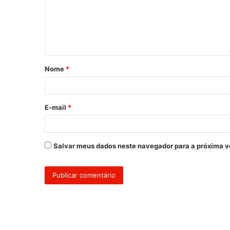
e
n
t
á
Nome
*
r
i
o
E-mail
*
*
Salvar meus dados neste navegador para a próxima v