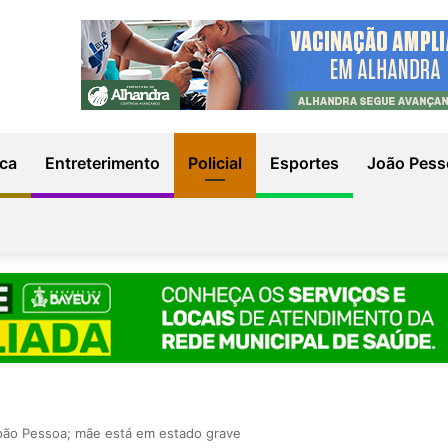
ica
Entreterimento
Policial
Esportes
João Pess
João Pessoa; mãe está em estado grave