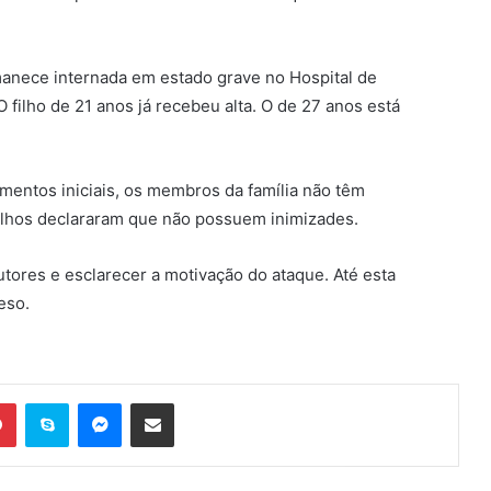
manece internada em estado grave no Hospital de
ilho de 21 anos já recebeu alta. O de 27 anos está
amentos iniciais, os membros da família não têm
filhos declararam que não possuem inimizades.
 autores e esclarecer a motivação do ataque. Até esta
eso.
Pinterest
Skype
Messenger
Compartilhar via e-mail