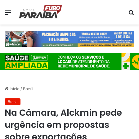
Menu
P
p
Início
/
Brasil
Brasil
Na Câmara, Alckmin pede
urgência em propostas
sobre exportações