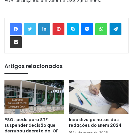
EUA, alcançando um valor de US$ 2,6 bilhões.
Linkedin
Pinterest
Skype
Messenger
WhatsApp
Telegram
Compartilhar via e-mail
Artigos relacionados
PSOL pede para STF
Inep divulga notas das
suspender decisão que
redações do Enem 2024
derrubou decreto do IOF
14 de março de 2025