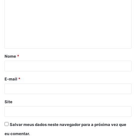
o
m
e
n
t
á
Nome
*
r
i
o
E-mail
*
*
Site
Salvar meus dados neste navegador para a próxima vez que
eu comentar.