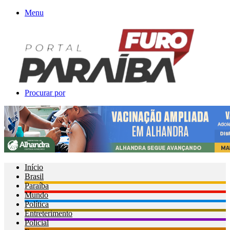
Menu
Procurar por
Início
Brasil
Paraíba
Mundo
Política
Entreterimento
Policial