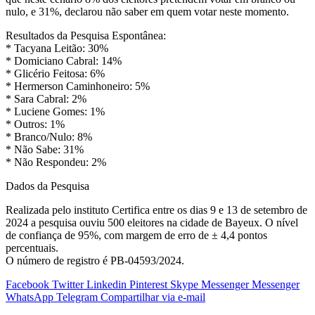
nulo, e 31%, declarou não saber em quem votar neste momento.
Resultados da Pesquisa Espontânea:
* Tacyana Leitão: 30%
* Domiciano Cabral: 14%
* Glicério Feitosa: 6%
* Hermerson Caminhoneiro: 5%
* Sara Cabral: 2%
* Luciene Gomes: 1%
* Outros: 1%
* Branco/Nulo: 8%
* Não Sabe: 31%
* Não Respondeu: 2%
Dados da Pesquisa
Realizada pelo instituto Certifica entre os dias 9 e 13 de setembro de
2024 a pesquisa ouviu 500 eleitores na cidade de Bayeux. O nível
de confiança de 95%, com margem de erro de ± 4,4 pontos
percentuais.
O número de registro é PB-04593/2024.
Facebook
Twitter
Linkedin
Pinterest
Skype
Messenger
Messenger
WhatsApp
Telegram
Compartilhar via e-mail