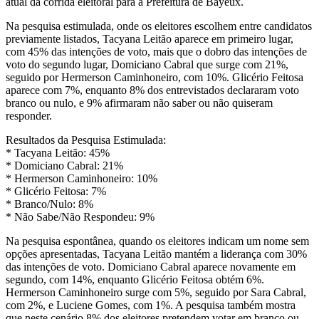
atual da corrida eleitoral para a Prefeitura de Bayeux.
Na pesquisa estimulada, onde os eleitores escolhem entre candidatos
previamente listados, Tacyana Leitão aparece em primeiro lugar,
com 45% das intenções de voto, mais que o dobro das intenções de
voto do segundo lugar, Domiciano Cabral que surge com 21%,
seguido por Hermerson Caminhoneiro, com 10%. Glicério Feitosa
aparece com 7%, enquanto 8% dos entrevistados declararam voto
branco ou nulo, e 9% afirmaram não saber ou não quiseram
responder.
Resultados da Pesquisa Estimulada:
* Tacyana Leitão: 45%
* Domiciano Cabral: 21%
* Hermerson Caminhoneiro: 10%
* Glicério Feitosa: 7%
* Branco/Nulo: 8%
* Não Sabe/Não Respondeu: 9%
Na pesquisa espontânea, quando os eleitores indicam um nome sem
opções apresentadas, Tacyana Leitão mantém a liderança com 30%
das intenções de voto. Domiciano Cabral aparece novamente em
segundo, com 14%, enquanto Glicério Feitosa obtém 6%.
Hermerson Caminhoneiro surge com 5%, seguido por Sara Cabral,
com 2%, e Luciene Gomes, com 1%. A pesquisa também mostra
que neste cenário 8% dos eleitores pretendem votar em branco ou