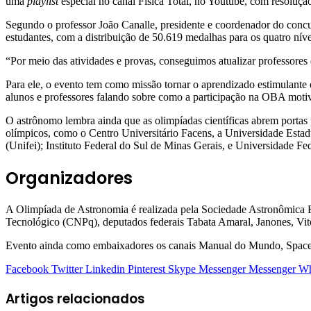
uma
playlist
especial no canal Física Total, no Youtube, com resoluç
Segundo o professor João Canalle, presidente e coordenador do conc
estudantes, com a distribuição de 50.619 medalhas para os quatro níve
“Por meio das atividades e provas, conseguimos atualizar professores e
Para ele, o evento tem como missão tornar o aprendizado estimulante e
alunos e professores falando sobre como a participação na OBA motiv
O astrônomo lembra ainda que as olimpíadas científicas abrem portas p
olímpicos, como o Centro Universitário Facens, a Universidade Esta
(Unifei); Instituto Federal do Sul de Minas Gerais, e Universidade F
Organizadores
A Olimpíada de Astronomia é realizada pela Sociedade Astronômica B
Tecnológico (CNPq), deputados federais Tabata Amaral, Janones, Vit
Evento ainda como embaixadores os canais Manual do Mundo, Space T
Facebook
Twitter
Linkedin
Pinterest
Skype
Messenger
Messenger
Wh
Artigos relacionados