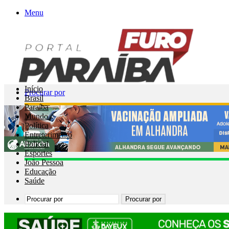
Menu
Início
Procurar por
Brasil
Paraíba
Mundo
Política
Entreterimento
Policial
Esportes
João Pessoa
Educação
Saúde
Procurar por