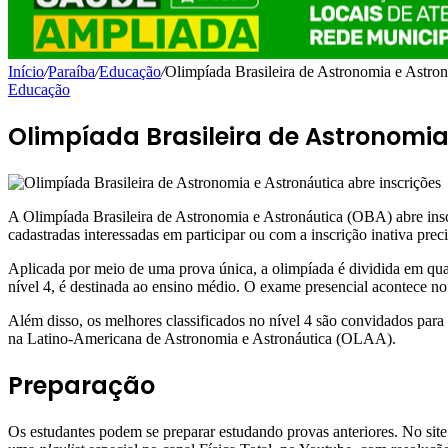
Início
/
Paraíba
/
Educação
/
Olimpíada Brasileira de Astronomia e Astroná
Educação
Olimpíada Brasileira de Astronomia
A Olimpíada Brasileira de Astronomia e Astronáutica (OBA) abre inscri
cadastradas interessadas em participar ou com a inscrição inativa prec
Aplicada por meio de uma prova única, a olimpíada é dividida em quatr
nível 4, é destinada ao ensino médio. O exame presencial acontece no 
Além disso, os melhores classificados no nível 4 são convidados para
na Latino-Americana de Astronomia e Astronáutica (OLAA).
Preparação
Os estudantes podem se preparar estudando provas anteriores. No site