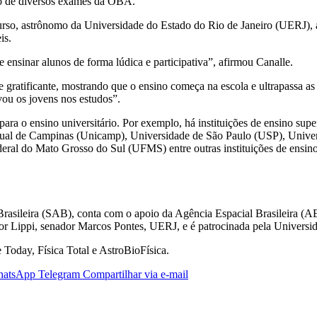
ão de diversos exames da OBA.
urso, astrônomo da Universidade do Estado do Rio de Janeiro (UERJ), 
is.
 ensinar alunos de forma lúdica e participativa”, afirmou Canalle.
 gratificante, mostrando que o ensino começa na escola e ultrapassa as 
ou os jovens nos estudos”.
ara o ensino universitário. Por exemplo, há instituições de ensino supe
dual de Campinas (Unicamp), Universidade de São Paulo (USP), Univers
ederal do Mato Grosso do Sul (UFMS) entre outras instituições de ensino
rasileira (SAB), conta com o apoio da Agência Espacial Brasileira (
or Lippi, senador Marcos Pontes, UERJ, e é patrocinada pela Universi
oday, Física Total e AstroBioFísica.
atsApp
Telegram
Compartilhar via e-mail