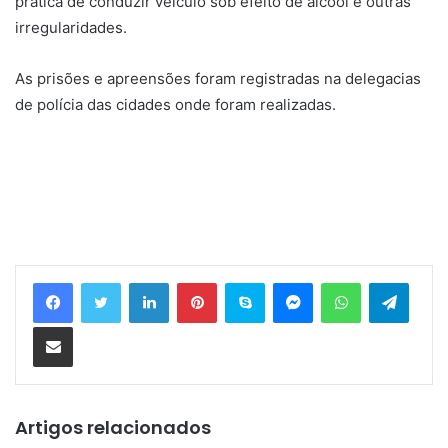
prática de conduzir veículo sob efeito de álcool e outras
irregularidades.
As prisões e apreensões foram registradas na delegacias
de polícia das cidades onde foram realizadas.
Linkedin
Pinterest
Skype
Messenger
WhatsApp
Telegram
Compartilhar via e-mail
Artigos relacionados