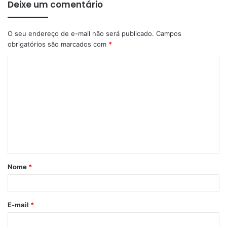
Deixe um comentário
O seu endereço de e-mail não será publicado.
Campos
obrigatórios são marcados com
*
C
o
m
e
n
t
á
Nome
*
r
i
o
E-mail
*
*