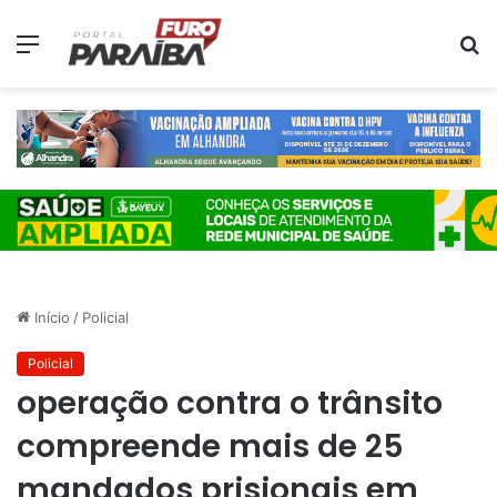
Menu
P
p
Início
/
Policial
Policial
operação contra o trânsito
compreende mais de 25
mandados prisionais em