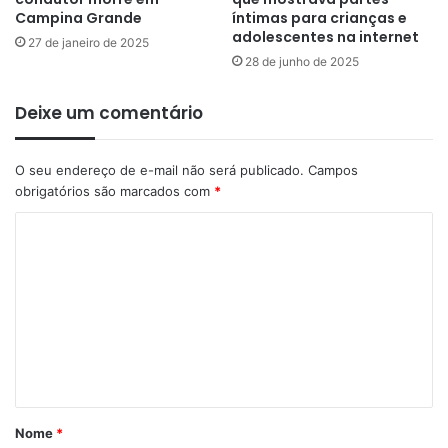
Campina Grande
íntimas para crianças e
adolescentes na internet
27 de janeiro de 2025
28 de junho de 2025
Deixe um comentário
O seu endereço de e-mail não será publicado.
Campos
obrigatórios são marcados com
*
C
o
m
e
n
t
á
Nome
*
r