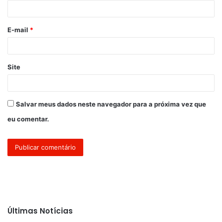
i
o
E-mail
*
*
Site
Salvar meus dados neste navegador para a próxima vez que
eu comentar.
Últimas Notícias