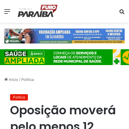
Menu
P
p
Início
/
Política
Política
Oposição moverá
pelo menos 12