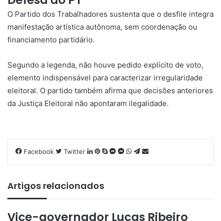
O Partido dos Trabalhadores sustenta que o desfile integra
manifestação artística autônoma, sem coordenação ou
financiamento partidário.
Segundo a legenda, não houve pedido explícito de voto,
elemento indispensável para caracterizar irregularidade
eleitoral. O partido também afirma que decisões anteriores
da Justiça Eleitoral não apontaram ilegalidade.
Facebook
Twitter
L
P
S
M
M
W
T
C
i
i
k
e
e
h
e
o
n
n
y
s
s
a
l
m
k
t
p
s
s
t
e
p
Artigos relacionados
e
e
e
e
e
s
g
a
d
r
n
n
A
r
r
Vice-governador Lucas Ribeiro
i
e
g
g
p
a
t