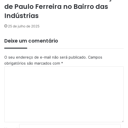
de Paulo Ferreira no Bairro das
Indústrias
25 de julho de 2025
Deixe um comentário
O seu endereço de e-mail não será publicado.
Campos
obrigatórios são marcados com
*
C
o
m
e
n
t
á
r
i
o