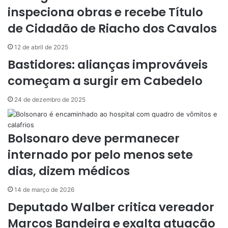
n
s
e
e
p
m
i
inspeciona obras e recebe Título
t
r
r
l
de Cidadão de Riacho dos Cavalos
h
a
r
12 de abril de 2025
v
Bastidores: alianças improváveis
i
começam a surgir em Cabedelo
a
e
-
24 de dezembro de 2025
m
a
i
Bolsonaro deve permanecer
l
internado por pelo menos sete
dias, dizem médicos
14 de março de 2026
Deputado Walber critica vereador
Marcos Bandeira e exalta atuação