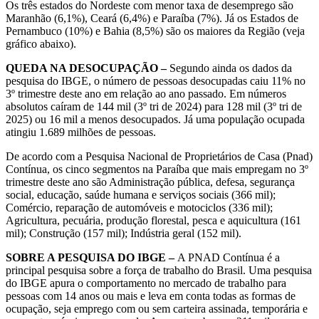
Os três estados do Nordeste com menor taxa de desemprego são
Maranhão (6,1%), Ceará (6,4%) e Paraíba (7%). Já os Estados de
Pernambuco (10%) e Bahia (8,5%) são os maiores da Região (veja
gráfico abaixo).
QUEDA NA DESOCUPAÇÃO –
Segundo ainda os dados da
pesquisa do IBGE, o número de pessoas desocupadas caiu 11% no
3º trimestre deste ano em relação ao ano passado. Em números
absolutos caíram de 144 mil (3º tri de 2024) para 128 mil (3º tri de
2025) ou 16 mil a menos desocupados. Já uma população ocupada
atingiu 1.689 milhões de pessoas.
De acordo com a Pesquisa Nacional de Proprietários de Casa (Pnad)
Contínua, os cinco segmentos na Paraíba que mais empregam no 3º
trimestre deste ano são Administração pública, defesa, segurança
social, educação, saúde humana e serviços sociais (366 mil);
Comércio, reparação de automóveis e motociclos (336 mil);
Agricultura, pecuária, produção florestal, pesca e aquicultura (161
mil); Construção (157 mil); Indústria geral (152 mil).
SOBRE A PESQUISA DO IBGE –
A PNAD Contínua é a
principal pesquisa sobre a força de trabalho do Brasil. Uma pesquisa
do IBGE apura o comportamento no mercado de trabalho para
pessoas com 14 anos ou mais e leva em conta todas as formas de
ocupação, seja emprego com ou sem carteira assinada, temporária e