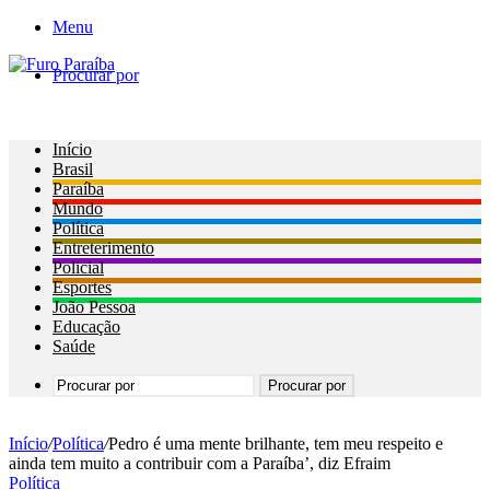
Menu
Procurar por
Início
Brasil
Paraíba
Mundo
Política
Entreterimento
Policial
Esportes
João Pessoa
Educação
Saúde
Procurar por
Início
/
Política
/
Pedro é uma mente brilhante, tem meu respeito e
ainda tem muito a contribuir com a Paraíba’, diz Efraim
Política