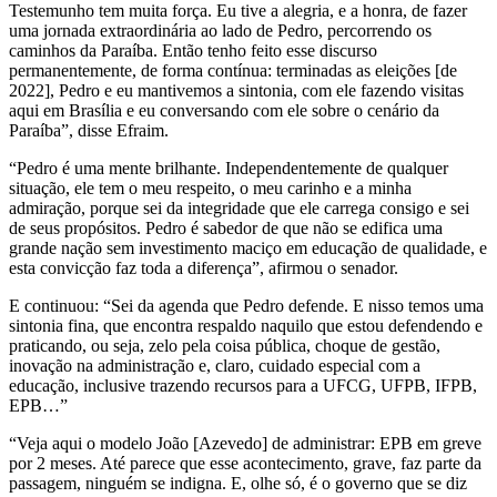
Testemunho tem muita força. Eu tive a alegria, e a honra, de fazer
uma jornada extraordinária ao lado de Pedro, percorrendo os
caminhos da Paraíba. Então tenho feito esse discurso
permanentemente, de forma contínua: terminadas as eleições [de
2022], Pedro e eu mantivemos a sintonia, com ele fazendo visitas
aqui em Brasília e eu conversando com ele sobre o cenário da
Paraíba”, disse Efraim.
“Pedro é uma mente brilhante. Independentemente de qualquer
situação, ele tem o meu respeito, o meu carinho e a minha
admiração, porque sei da integridade que ele carrega consigo e sei
de seus propósitos. Pedro é sabedor de que não se edifica uma
grande nação sem investimento maciço em educação de qualidade, e
esta convicção faz toda a diferença”, afirmou o senador.
E continuou: “Sei da agenda que Pedro defende. E nisso temos uma
sintonia fina, que encontra respaldo naquilo que estou defendendo e
praticando, ou seja, zelo pela coisa pública, choque de gestão,
inovação na administração e, claro, cuidado especial com a
educação, inclusive trazendo recursos para a UFCG, UFPB, IFPB,
EPB…”
“Veja aqui o modelo João [Azevedo] de administrar: EPB em greve
por 2 meses. Até parece que esse acontecimento, grave, faz parte da
passagem, ninguém se indigna. E, olhe só, é o governo que se diz