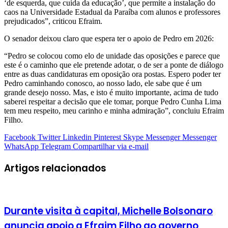
‘de esquerda, que cuida da educação’, que permite a instalação do
caos na Universidade Estadual da Paraíba com alunos e professores
prejudicados”, criticou Efraim.
O senador deixou claro que espera ter o apoio de Pedro em 2026:
“Pedro se colocou como elo de unidade das oposições e parece que
este é o caminho que ele pretende adotar, o de ser a ponte de diálogo
entre as duas candidaturas em oposição ora postas. Espero poder ter
Pedro caminhando conosco, ao nosso lado, ele sabe que é um
grande desejo nosso. Mas, e isto é muito importante, acima de tudo
saberei respeitar a decisão que ele tomar, porque Pedro Cunha Lima
tem meu respeito, meu carinho e minha admiração”, concluiu Efraim
Filho.
Facebook
Twitter
Linkedin
Pinterest
Skype
Messenger
Messenger
WhatsApp
Telegram
Compartilhar via e-mail
Artigos relacionados
Durante visita à capital, Michelle Bolsonaro
anuncia apoio a Efraim Filho ao governo