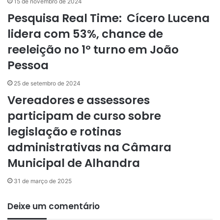
m
15 de novembro de 2024
a
Pesquisa Real Time: Cícero Lucena
i
lidera com 53%, chance de
l
reeleição no 1º turno em João
Pessoa
25 de setembro de 2024
Vereadores e assessores
participam de curso sobre
legislação e rotinas
administrativas na Câmara
Municipal de Alhandra
31 de março de 2025
Deixe um comentário