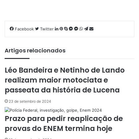
Facebook
Twitter
L
P
S
M
M
W
T
C
i
i
k
e
e
h
e
o
n
n
y
s
s
a
l
m
k
t
p
s
s
t
e
p
Artigos relacionados
e
e
e
e
e
s
g
a
d
r
n
n
A
r
r
Léo Bandeira e Netinho de Lando
i
e
g
g
p
a
t
n
s
e
e
p
m
i
realizam maior motociata e
t
r
r
l
passeata da história de Lucena
h
a
r
23 de setembro de 2024
v
i
Prazo para pedir reaplicação de
a
provas do ENEM termina hoje
e
-