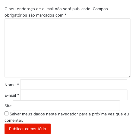
O seu endereço de e-mail não será publicado.
Campos
obrigatórios são marcados com
*
C
o
m
e
n
t
á
r
i
o
*
Nome
*
E-mail
*
Site
Salvar meus dados neste navegador para a próxima vez que eu
comentar.