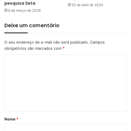
pesquisa Seta
25 de abril de 2024
6 de março de 2026
Deixe um comentário
O seu endereço de e-mail não será publicado.
Campos
obrigatórios são marcados com
*
C
o
m
e
n
t
á
Nome
*
r
i