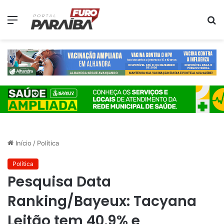
Menu
P
p
Início
/
Política
Política
Pesquisa Data
Ranking/Bayeux: Tacyana
Leitão tem 40,9% e