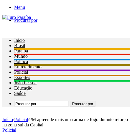
Menu
Procurar por
Início
Brasil
Paraíba
Mundo
Política
Entreterimento
Policial
Esportes
João Pessoa
Educação
Saúde
Procurar por
Início
/
Policial
/
PM apreende mais uma arma de fogo durante reforço
na zona sul da Capital
Policial