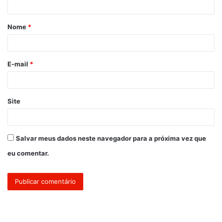
á
Nome
*
r
i
o
E-mail
*
*
Site
Salvar meus dados neste navegador para a próxima vez que
eu comentar.