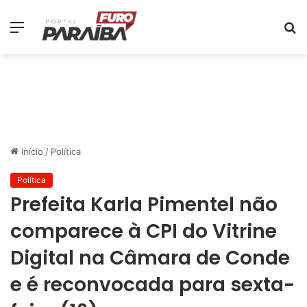
Menu
P
p
Início
/
Política
Política
Prefeita Karla Pimentel não
comparece à CPI do Vitrine
Digital na Câmara de Conde
e é reconvocada para sexta-