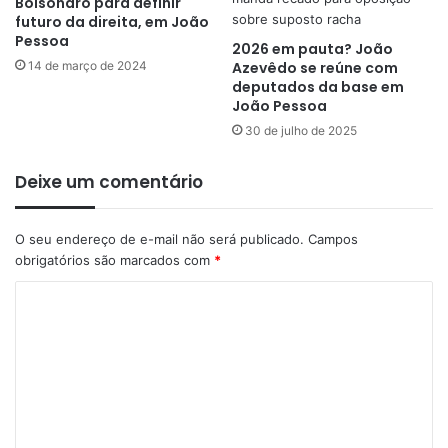
Bolsonaro para definir
futuro da direita, em João
Pessoa
2026 em pauta? João
14 de março de 2024
Azevêdo se reúne com
deputados da base em
João Pessoa
30 de julho de 2025
Deixe um comentário
O seu endereço de e-mail não será publicado.
Campos
obrigatórios são marcados com
*
C
o
m
e
n
t