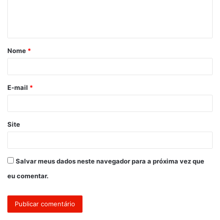
n
t
á
Nome
*
r
i
o
E-mail
*
*
Site
Salvar meus dados neste navegador para a próxima vez que
eu comentar.