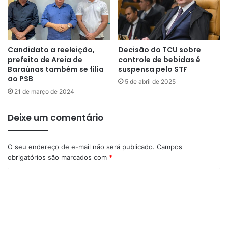
Candidato a reeleição,
Decisão do TCU sobre
prefeito de Areia de
controle de bebidas é
Baraúnas também se filia
suspensa pelo STF
ao PSB
5 de abril de 2025
21 de março de 2024
Deixe um comentário
O seu endereço de e-mail não será publicado.
Campos
obrigatórios são marcados com
*
C
o
m
e