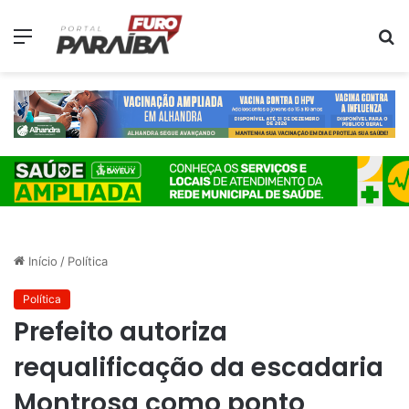
Menu
P
p
Início
/
Política
Política
Prefeito autoriza
requalificação da escadaria
Montrosa como ponto