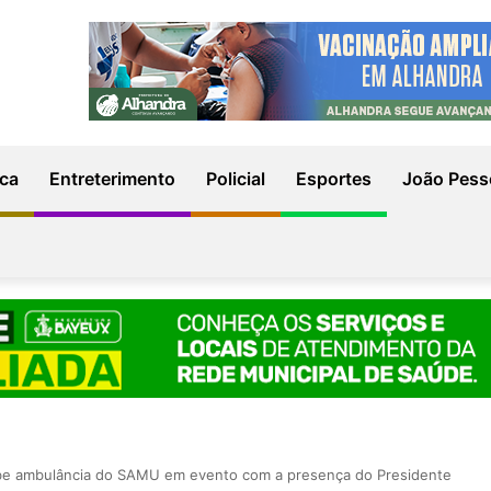
ica
Entreterimento
Policial
Esportes
João Pess
ebe ambulância do SAMU em evento com a presença do Presidente