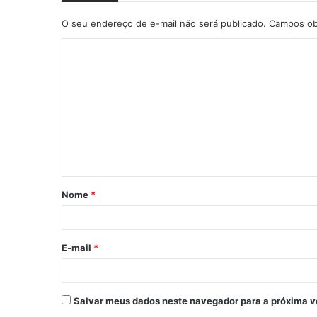
O seu endereço de e-mail não será publicado.
Campos ob
C
o
m
e
n
t
á
Nome
*
r
i
o
E-mail
*
*
Salvar meus dados neste navegador para a próxima v